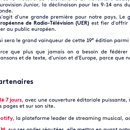
Eurovision Junior, la déclinaison pour les 9-14 ans
onde.
 s’agit d’une grande première pour notre pays. Le
ropéenne de Radio-Télévision (UER)
est fier d’offri
er au public européen.
e
i sera le grand vainqueur de cette 19
édition parmi 
rce que plus que jamais on a besoin de fédérer 
ansons et de texte, d’union et d’Europe, parce que no
artenaires
lé 7 jours
, avec une couverture éditoriale puissante,
s pages et sur son site.
otify
, la plateforme leader de streaming musical,
FM
, sur ses ondes réputées, elle mettra en avant notr