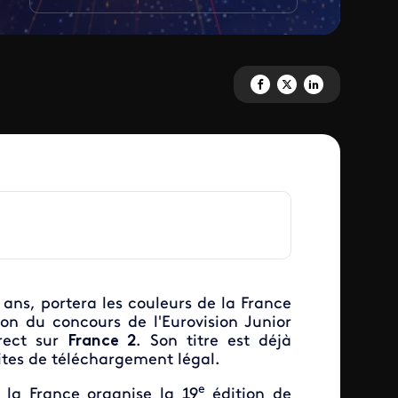
Partagez '[node:field_titre_ba
Partagez '[node:field_tit
Partagez '[node:fiel
 ans, portera les couleurs de la France
on du concours de l'Eurovision Junior
rect sur
France 2
. Son titre est déjà
ites de téléchargement légal.
e
 la France organise la 19
édition de