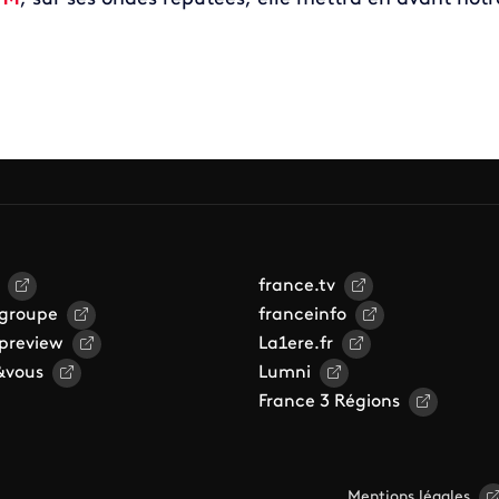
france.tv
 groupe
franceinfo
 preview
La1ere.fr
&vous
Lumni
France 3 Régions
Mentions légales