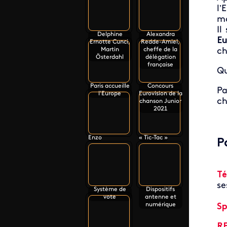
l’
m
Il
Delphine
Alexandra
Eu
Ernotte Cunci,
Redde-Amiel,
Martin
cheffe de la
ch
Österdahl
délégation
française
Qu
Paris accueille
Concours
Pa
l'Europe
Eurovision de la
ch
chanson Junior
2021
Enzo
« Tic-Tac »
P
Té
se
Système de
Dispositifs
vote
antenne et
numérique
Sp
R