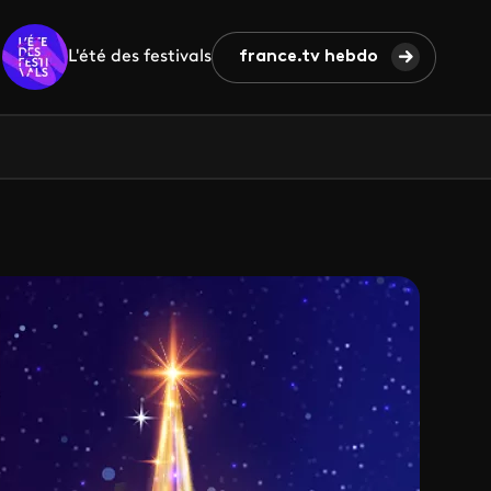
L'été des festivals
france.tv hebdo