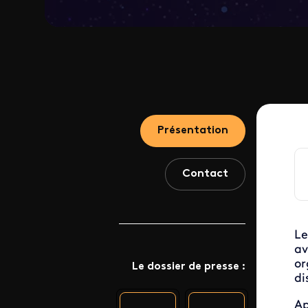
Présentation
Contact
Le
av
or
Le dossier de presse :
di
Ap