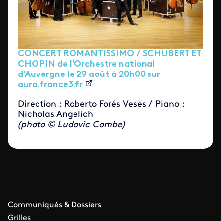
CONCERT ROMANTISSIMO / SCHUBERT ET
CHOPIN de l'Orchestre national
d'Auvergne le 29 août à 20h00 sur
aura.france3.fr
Direction : Roberto Forés Veses / Piano :
Nicholas Angelich
(photo © Ludovic Combe)
Communiqués & Dossiers
Grilles