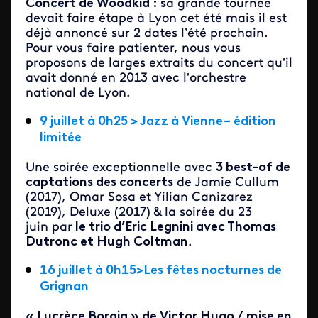
Concert de Woodkid : s
a grande tournée
devait faire étape à Lyon cet été mais il est
déjà annoncé sur 2 dates l’été prochain.
Pour vous faire patienter, nous vous
proposons de larges extraits du concert qu’il
avait donné en 2013 avec l’orchestre
national de Lyon.
9 juillet à 0h25 > Jazz à Vienne– édition
limitée
Une soirée exceptionnelle avec
3 best-of de
captations des concerts
de Jamie Cullum
(2017), Omar Sosa et Yilian Canizarez
(2019), Deluxe (2017)
& la soirée du 23
juin par
le trio d’Eric Legnini avec Thomas
Dutronc et Hugh Coltman
.
16 juillet à 0h15>Les fêtes nocturnes de
Grignan
« Lucrèce Borgia » de Victor Hugo / mise en