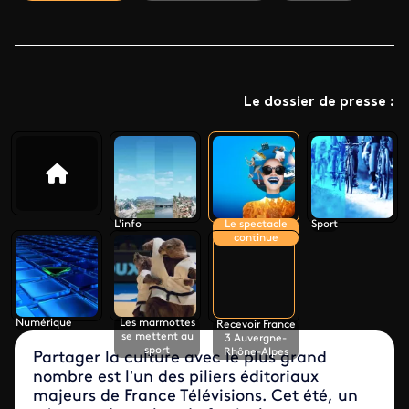
Le dossier de presse :
L'info
Le spectacle
Sport
continue
Numérique
Les marmottes
Recevoir France
se mettent au
3 Auvergne-
sport
Rhône-Alpes
Partager la culture avec le plus grand
nombre est l’un des piliers éditoriaux
majeurs de France Télévisions. Cet été, un