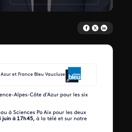
Partagez 'Débats Régionales' 
Partagez 'Débats Régional
Partagez 'Débats Ré
 Azur et France Bleu Vaucluse
ence-Alpes-Côte d'Azur pour les six
eau à Sciences Po Aix pour les deux
4 juin à 17h45,
à la télé et sur notre