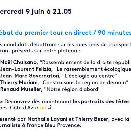
ercredi 9 juin à 21.05
ébat du premier tour en direct / 90 minute
s candidats débattront
sur les questions de transpor
ront présents sur notre plateau :
Noël Chuisano,
"Rassemblement de la droite républ
Jean-Laurent Felizia,
"Le rassemblement écologique 
Jean-Marc Governatori
, "L’écologie au centre"
Thierry Mariani,
"Construisons la région de demain"
Renaud Muselier,
"Notre région d’abord"
> Découvrez dès maintenant
les portraits des têtes 
pes-Côte d'Azur
ici
.
ésenté par
Nathalie Layani
et
Thierry Bezer
, avec la
urnaliste à France Bleu Provence.