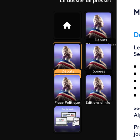
Le dossier de presse :
M
D
Débats
Départementales
Le
Se
Débats
Soirées
Régionales
électorales
Place Politique
Editions d'info
>>
Al
Pr
jo