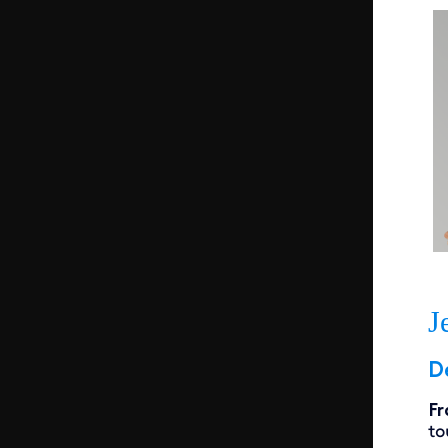
J
D
Fr
to