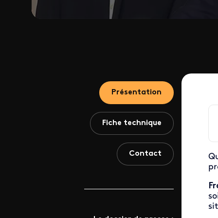
Présentation
Fiche technique
Contact
Qu
pr
Fr
so
si