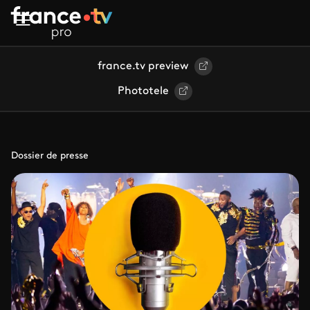
Aller au contenu principal
france.tv preview
Phototele
Dossier de presse