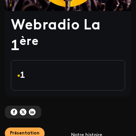
Webradio La
ère
1
Partagez 'Webradio La 1<sup>ère' sur Facebook
Partagez 'Webradio La 1<sup>ère' sur X
Partagez 'Webradio La 1<sup>ère' sur LinkedIn
Présentation
Notre histoire