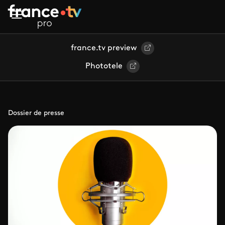
Aller au contenu principal
france.tv preview
Phototele
Dossier de presse