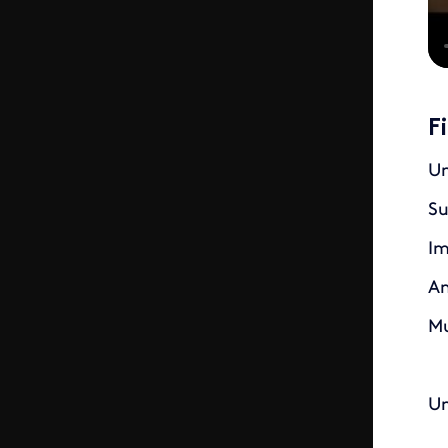
F
Un
Su
Im
An
Mu
Un