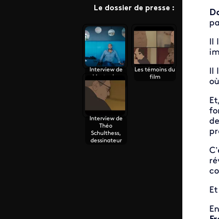
Le dossier de presse :
Da
pa
Il
im
Il
Interview de
Les témoins du
Mustapha
film
où
Kessous
Et
fo
Interview de
de
Théo
pr
Schulthess,
dessinateur
C’
ré
co
Et
En