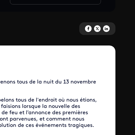
Partagez '22h01' sur Facebook
Partagez '22h01' sur X
Partagez '22h01' sur
enons tous de la nuit du 13 novembre
lons tous de l’endroit où nous étions,
faisions lorsque la nouvelle des
 de feu et l'annonce des premières
sont parvenues, et comment nous
volution de ces événements tragiques.