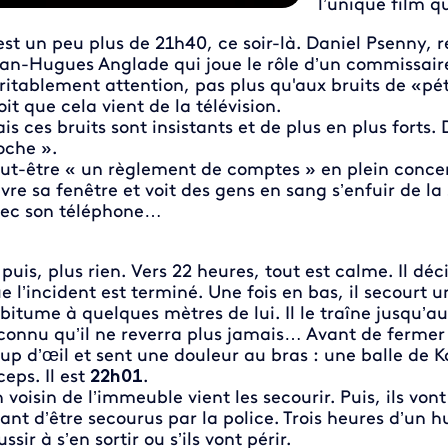
l’unique film qu
 est un peu plus de 21h40, ce soir-là. Daniel Psenny, 
an-Hugues Anglade qui joue le rôle d’un commissaire 
ritablement attention, pas plus qu'aux bruits de «pét
oit que cela vient de la télévision.
is ces bruits sont insistants et de plus en plus fort
oche ».
ut-être « un règlement de comptes » en plein concer
vre sa fenêtre et voit des gens en sang s’enfuir de la s
ec son téléphone…
 puis, plus rien. Vers 22 heures, tout est calme. Il d
e l’incident est terminé. Une fois en bas, il secourt
 bitume à quelques mètres de lui. Il le traîne jusqu’a
connu qu’il ne reverra plus jamais… Avant de fermer la
up d’œil et sent une douleur au bras : une balle de Ka
ceps. Il est
22h01
.
 voisin de l’immeuble vient les secourir. Puis, ils vo
ant d’être secourus par la police. Trois heures d’un hui
ussir à s’en sortir ou s’ils vont périr.