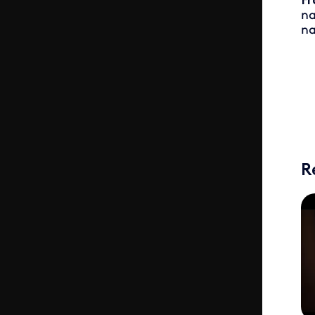
Fr
na
na
R