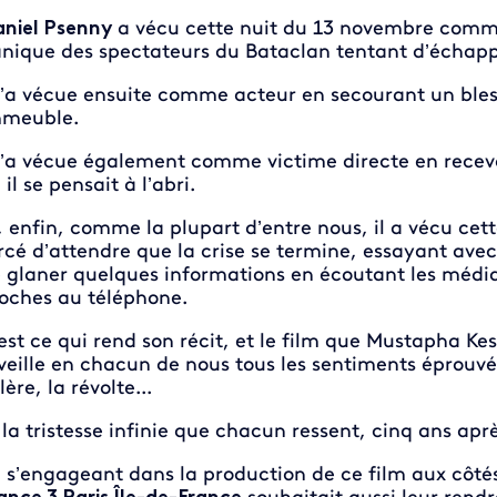
niel Psenny
a vécu cette nuit du 13 novembre comme
nique des spectateurs du Bataclan tentant d’échapper
 l’a vécue ensuite comme acteur en secourant un bles
meuble.
 l’a vécue également comme victime directe en rece
 il se pensait à l’abri.
, enfin, comme la plupart d’entre nous, il a vécu cet
rcé d’attendre que la crise se termine, essayant avec 
 glaner quelques informations en écoutant les média
oches au téléphone.
est ce qui rend son récit, et le film que Mustapha Kess
veille en chacun de nous tous les sentiments éprouvés 
lère, la révolte...
 la tristesse infinie que chacun ressent, cinq ans aprè
 s’engageant dans la production de ce film aux côtés