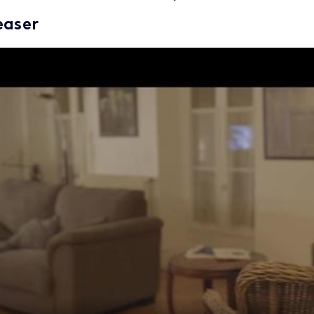
easer
 de la video FTV Preview