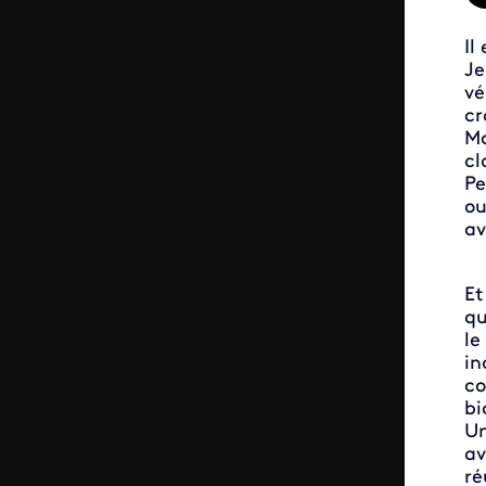
Il
Je
vé
cr
Ma
cl
Pe
ou
av
Et
qu
le
in
co
bi
Un
av
ré