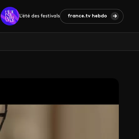
L'été des festivals
france.tv hebdo