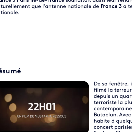
ance 3 Paris Île-de-France
souhaitait aussi leur rend
turellement que l’antenne nationale de
France 3
a te
tionale.
ésumé
De sa fenêtre, i
filmé la terreur
depuis un quart
terroriste la pl
contemporaine,
Bataclan. Avec 
habite à quelqu
concert parisi