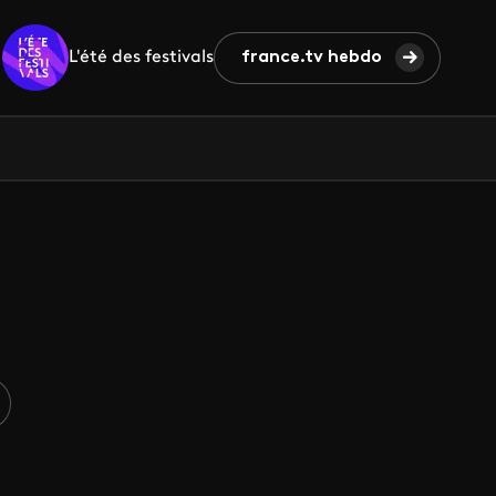
L'été des festivals
france.tv hebdo