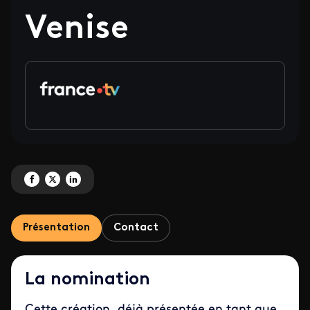
Venise
Partagez '« Empereur », une expérience VR du France.tv StoryLab en sélectio
Partagez '« Empereur », une expérience VR du France.tv StoryLab en sél
Partagez '« Empereur », une expérience VR du France.tv StoryLab e
Présentation
Contact
La nomination
Cette création, déjà présentée en tant que