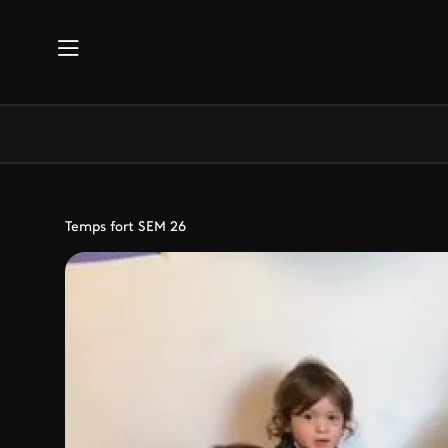
Aller au contenu principal
Temps fort SEM 26