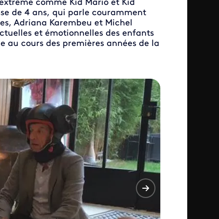
l'extrême comme Kid Mario et Kid
russe de 4 ans, qui parle couramment
ives, Adriana Karembeu et Michel
ctuelles et émotionnelles des enfants
le au cours des premières années de la