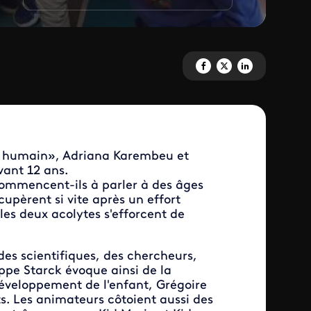
Partagez 'Les Pouvoirs extrao
Partagez 'Les Pouvoirs e
Partagez 'Les Pouvo
ps humain», Adriana Karembeu et
vant 12 ans.
ommencent-ils à parler à des âges
upèrent si vite après un effort
les deux acolytes s'efforcent de
des scientifiques, des chercheurs,
ippe Starck évoque ainsi de la
développement de l'enfant, Grégoire
its. Les animateurs côtoient aussi des