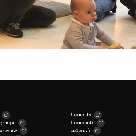
france.tv
 groupe
franceinfo
 preview
La1ere.fr