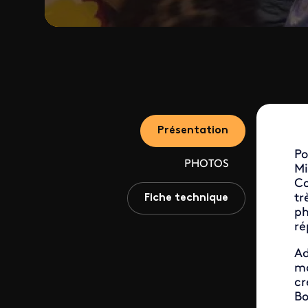
Présentation
Po
PHOTOS
Mi
Co
tr
Fiche technique
ph
ré
Ad
ma
cr
Bo