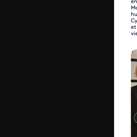
en
Ma
hu
Cy
et
vi