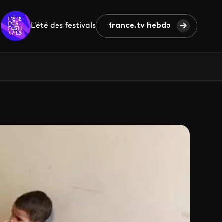
L'été des festivals
france.tv hebdo