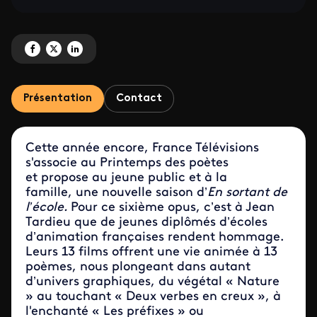
Partagez 'Quand la poésie rencontre l’animation ' sur Facebook
Partagez 'Quand la poésie rencontre l’animation ' sur X
Partagez 'Quand la poésie rencontre l’animation ' sur LinkedIn
Présentation
Contact
Cette année encore, France Télévisions
s'associe au
Printemps des poètes
et
propose au jeune public et à la
famille, une nouvelle saison d’
En sortant de
l’école.
Pour ce sixième opus, c’est à Jean
Tardieu que de jeunes diplômés d’écoles
d’animation françaises rendent hommage.
Leurs 13 films offrent une vie animée à 13
poèmes, nous plongeant dans autant
d’univers graphiques, du végétal « Nature
» au touchant « Deux verbes en creux », à
l'enchanté « Les préfixes » ou