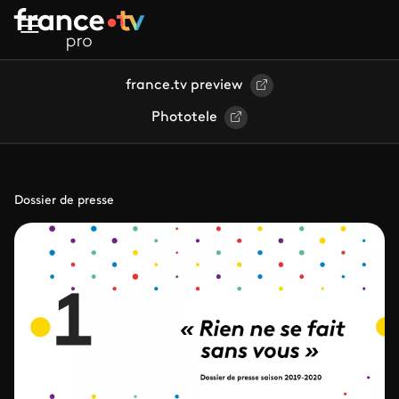
Aller au contenu principal
france.tv preview
Phototele
Dossier de presse