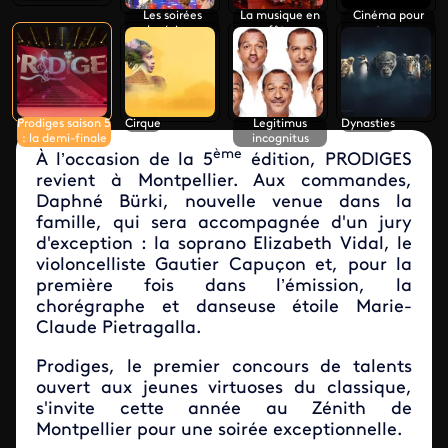
Les soirées
La musique en
Cinéma pour
polynésiennes
fête
tous
Prodiges saison 5
Cirque
Legitimus
Dynasties
: la demi-finale
incognitus
ème
À l’occasion de la 5
édition, PRODIGES
revient à Montpellier. Aux commandes,
Daphné Bürki, nouvelle venue dans la
famille, qui sera accompagnée d'un jury
d'exception : la soprano Elizabeth Vidal, le
violoncelliste Gautier Capuçon et, pour la
première fois dans l’émission, la
chorégraphe et danseuse étoile Marie-
Claude Pietragalla.
Prodiges, le premier concours de talents
ouvert aux jeunes virtuoses du classique,
s'invite cette année au Zénith de
Montpellier pour une soirée exceptionnelle.