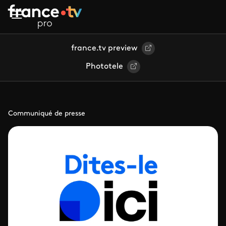
Aller au contenu principal
france.tv preview
Phototele
Communiqué de presse