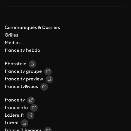
Communiqués & Dossiers
Grilles
Médias
france.tv hebdo
Phototele
france.tv groupe
france.tv preview
france.tv&vous
france.tv
franceinfo
La1ere.fr
Lumni
France 3 Régions