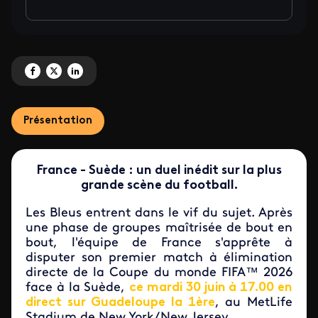
Partagez 'France vs Suède à vivre sur la 1<sup>ère' sur Facebook
Partagez 'France vs Suède à vivre sur la 1<sup>ère' sur X
Partagez 'France vs Suède à vivre sur la 1<sup>ère' sur LinkedIn
Présentation
France - Suède : un duel inédit sur la plus
grande scène du football.
Les Bleus entrent dans le vif du sujet. Après
une phase de groupes maîtrisée de bout en
bout, l'équipe de France s'apprête à
disputer son premier match à élimination
directe de la Coupe du monde FIFA™ 2026
face à la Suède,
ce mardi 30 juin à 17.00 en
direct sur Guadeloupe la 1ère
, au MetLife
Stadium de New York/New Jersey.