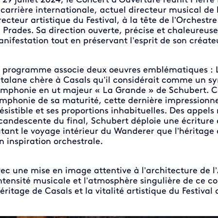
 29 juillet 2024, le Concert d’Ouverture réunit Pierre 
 carrière internationale, actuel directeur musical d
recteur artistique du Festival, à la tête de l’Orchest
 Prades. Sa direction ouverte, précise et chaleureus
nifestation tout en préservant l’esprit de son créate
 programme associe deux oeuvres emblématiques : L
talane chère à Casals qu’il considérait comme un sym
mphonie en ut majeur « La Grande » de Schubert. 
mphonie de sa maturité, cette dernière impressionne 
résistible et ses proportions inhabituelles. Des appels
candescente du final, Schubert déploie une écriture
tant le voyage intérieur du Wanderer que l’héritag
n inspiration orchestrale.
ec une mise en image attentive à l’architecture de l
intensité musicale et l’atmosphère singulière de ce co
héritage de Casals et la vitalité artistique du Festival