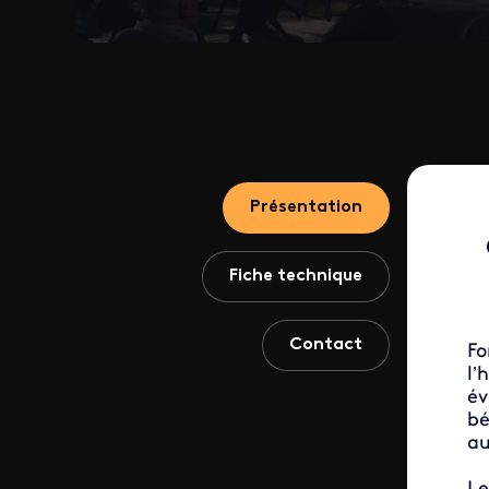
Présentation
Fiche technique
Contact
Fo
l’
év
bé
au