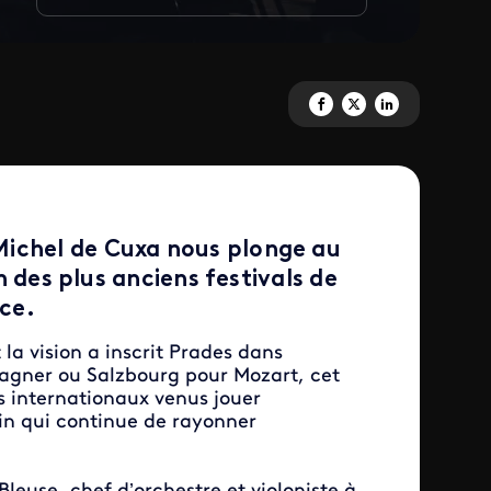
Partagez 'L'Orchestre de chamb
Partagez 'L'Orchestre de 
Partagez 'L'Orchestr
Michel de Cuxa nous plonge au
n des plus anciens festivals de
ce.
la vision a inscrit Prades dans
Wagner ou Salzbourg pour Mozart, cet
 internationaux venus jouer
in qui continue de rayonner