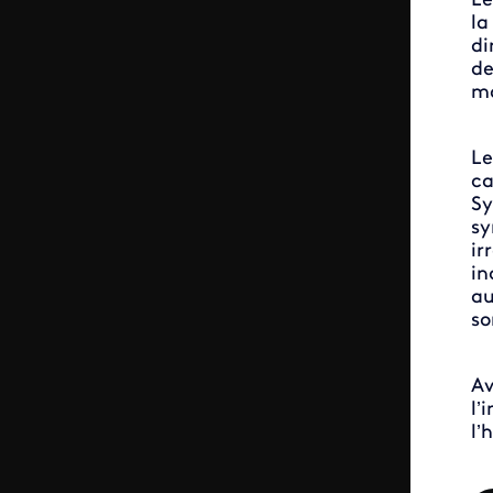
Le
la
di
de
ma
Le
ca
Sy
sy
ir
in
au
so
Av
l’
l’