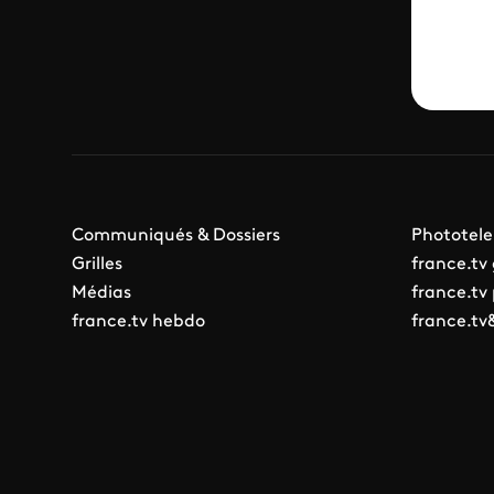
Communiqués & Dossiers
Phototele
Grilles
france.tv
Médias
france.tv
france.tv hebdo
france.tv