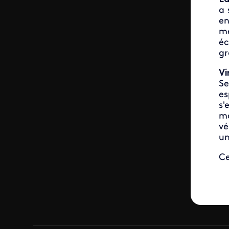
a 
en
me
éc
gr
Vi
Se
es
s'
mo
vé
un
Ce