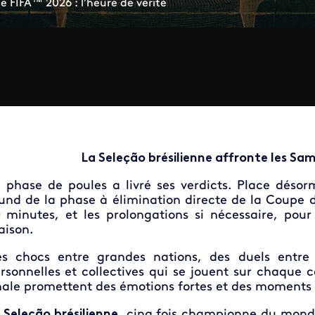
e FIFA™ 2026 : l'heure de vérité
La Seleção brésilienne affronte les Sa
 phase de poules a livré ses verdicts. Place désor
und de la phase à élimination directe de la Coupe
 minutes, et les prolongations si nécessaire, pour
aison.
s chocs entre grandes nations, des duels entre 
rsonnelles et collectives qui se jouent sur chaque c
nale promettent des émotions fortes et des moments 
 Seleção brésilienne
, cinq fois championne du mond