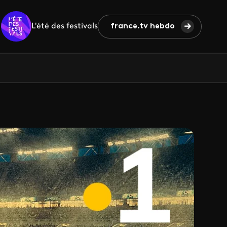
L'été des festivals
france.tv hebdo