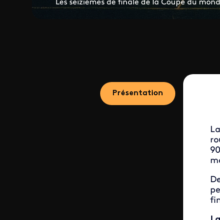
Les seizièmes de finale de la Coupe du mond
Présentation
La
ro
90
m
De
pe
fi
La