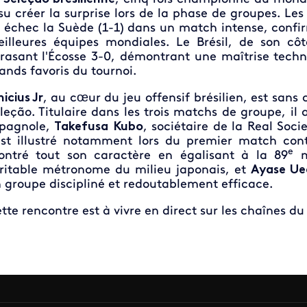
su créer la surprise lors de la phase de groupes. Le
 échec la Suède (1-1) dans un match intense, confirm
illeures équipes mondiales. Le Brésil, de son côt
rasant l'Écosse 3-0, démontrant une maîtrise techni
ands favoris du tournoi.
nicius Jr
,
au cœur du jeu offensif brésilien, est sans 
leção. Titulaire dans les trois matchs de groupe, il 
pagnole,
Takefusa
Kubo
, sociétaire de la Real Soc
est illustré notamment lors du premier match cont
e
ntré tout son caractère en égalisant à la 89
m
ritable métronome du milieu japonais, et
Ayase Ue
 groupe discipliné et redoutablement efficace.
tte rencontre est à vivre en direct sur les chaînes du