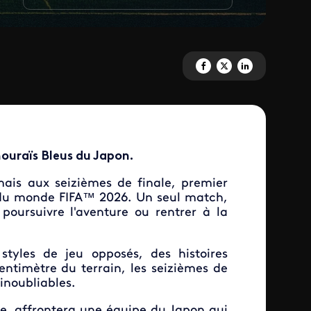
Partagez 'Brésil vs Japon à viv
Partagez 'Brésil vs Japon
Partagez 'Brésil vs 
mouraïs Bleus du Japon.
mais aux seizièmes de finale, premier
 du monde FIFA™ 2026. Un seul match,
 poursuivre l'aventure ou rentrer à la
styles de jeu opposés, des histoires
entimètre du terrain, les seizièmes de
inoubliables.
e, affrontera une équipe du Japon qui