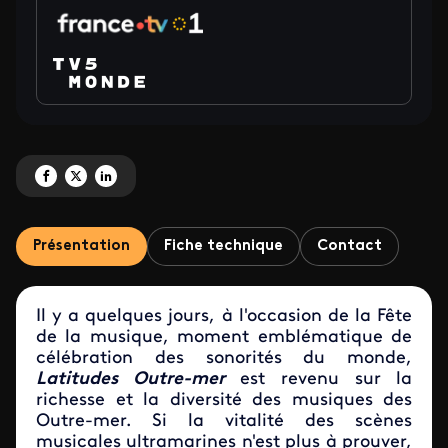
Partagez '<i>Latitudes Outre-mer</i> hors les murs' sur Facebook
Partagez '<i>Latitudes Outre-mer</i> hors les murs' sur X
Partagez '<i>Latitudes Outre-mer</i> hors les murs' sur LinkedIn
Présentation
Fiche technique
Contact
Il y a quelques jours, à l'occasion de la Fête
de la musique, moment emblématique de
célébration des sonorités du monde,
Latitudes Outre-mer
est revenu sur
la
richesse et la diversité des musiques des
Outre-mer. Si la vitalité des scènes
musicales ultramarines n'est plus à prouver,