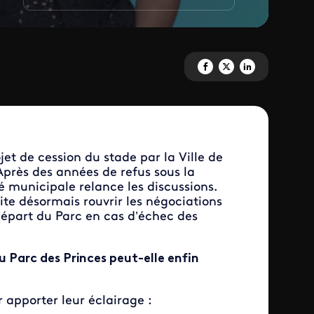
Partagez 'Le Parc des Princes 
Partagez 'Le Parc des Pri
Partagez 'Le Parc de
t de cession du stade par la Ville de
Après des années de refus sous la
municipale relance les discussions.
e désormais rouvrir les négociations
 départ du Parc en cas d’échec des
u Parc des Princes peut-elle enfin
r apporter leur éclairage :