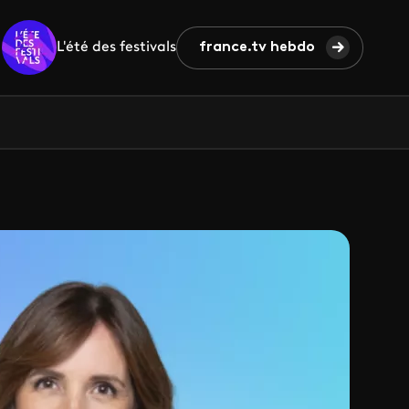
L'été des festivals
france.tv hebdo