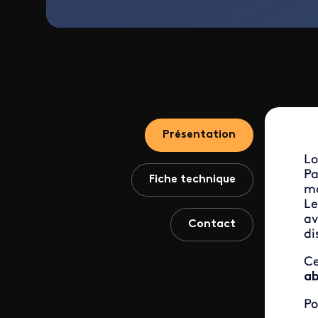
Présentation
Lo
Pa
Fiche technique
ma
Le
av
Contact
di
Ce
ab
Po