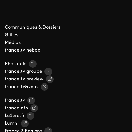
Communiqués & Dossiers
Grilles
Médias
france.tv hebdo
Phototele
france.tv groupe
france.tv preview
france.tv&vous
france.tv
franceinfo
La1ere.fr
Lumni
France 3 Régions