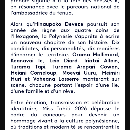
prénom signifie « à la tête des déesses »,
en résonance avec le parcours national de
l’ambassadrice du fenua.
Alors qu’
Hinaupoko Devèze
poursuit son
année de règne aux quatre coins de
l’Hexagone, la Polynésie s’apprête à écrire
un nouveau chapitre de son histoire. Dix
candidates, dix personnalités, dix manières
d’incarner le territoire.
Orama Mollimard
,
Keanavai Ie
,
Leia Diard
,
Iriatai Allain
,
Turama Tapi
,
Turama Arapari Cowan
,
Heiani Corneloup
,
Moevai Uuru
,
Heimiri
Huri
et
Vaheana Lasserre
monteront sur
scène, chacune portant l’espoir d’une île,
d’une famille et d’un rêve.
Entre émotion, transmission et célébration
identitaire, Miss Tahiti 2026 dépasse le
cadre du concours pour devenir un
hommage vivant à la culture polynésienne,
où traditions et modernité se rencontrent le