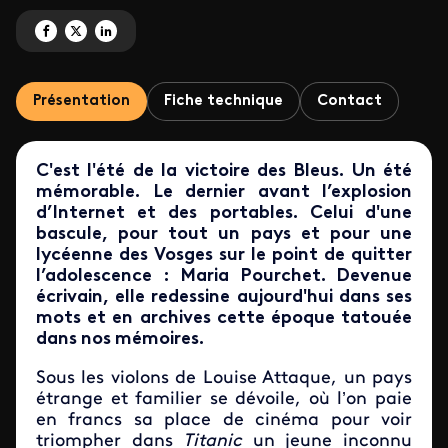
Partagez '1998, l'été de nos 18 ans' sur Facebook
Partagez '1998, l'été de nos 18 ans' sur X
Partagez '1998, l'été de nos 18 ans' sur LinkedIn
Présentation
Fiche technique
Contact
C'est l'été de la victoire des Bleus. Un été
mémorable. Le dernier avant l’explosion
d’Internet et des portables. Celui d'une
bascule, pour tout un pays et pour une
lycéenne des Vosges sur le point de quitter
l’adolescence : Maria Pourchet. Devenue
écrivain, elle redessine aujourd'hui dans ses
mots et en archives cette époque tatouée
dans nos mémoires.
Sous les violons de Louise Attaque, un pays
étrange et familier se dévoile, où l’on paie
en francs sa place de cinéma pour voir
triompher dans
Titanic
un jeune inconnu