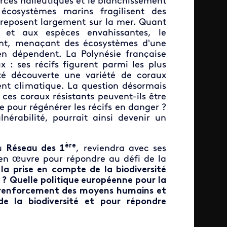
urces halieutiques et le blanchissement
cosystèmes marins fragilisent des
e reposent largement sur la mer. Quant
s et aux espèces envahissantes, le
ent, menaçant des écosystèmes d'une
 en dépendent. La Polynésie française
x : ses récifs figurent parmi les plus
été découverte une variété de coraux
nt climatique. La question désormais
 ces coraux résistants peuvent-ils être
 pour régénérer les récifs en danger ?
érabilité, pourrait ainsi devenir un
ère
du
Réseau des 1
, reviendra avec ses
 en œuvre pour répondre au défi de la
a prise en compte de la biodiversité
r ? Quelle politique européenne pour la
l renforcement des moyens humains et
de la biodiversité et pour répondre