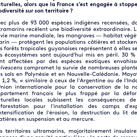
turelles, alors que la France s’est engagée à stopper
odiversité sur son territoire ?
ec plus de 93 000 espèces indigènes recensées, do
tramarins recèlent une biodiversité extraordinaire. L
 vie marine mondiale, les mangroves — habitat végétal
rin — protègent les populations côtières et stocke
s forêts tropicales guyanaises représentent à elles seu
s écosystèmes sont aujourd'hui mis en péril
.
30 % 
nt affectées par des espèces exotiques envahis
lvescens
compromet la survie de nombreuses plante
s sols en Polynésie et en Nouvelle-Calédonie. Mayo
 1,2 %, « similaire à ceux de l’Argentine ou de l’Ind
Union internationale pour la conservation de la na
partement français le plus frappé par la défor
turelles locales subissent les conséquences de
forestation pour l’installation des camps d’exp
intensification de l’érosion, la destruction du lit 
tières en suspension et au mercure.
s territoires ultramarins, majoritairement insulai