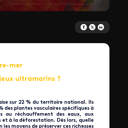
Partagez 'Outre-mer, et si on b
Partagez 'Outre-mer, et si
Partagez 'Outre-mer,
tre-mer
jeux ultramarins ?
se sur 22 % du territoire national. Ils
 des plantes vasculaires spécifiques à
ées au réchauffement des eaux, aux
s
et à la déforestation
. Dès lors, quelle
 les moyens de préserver ces richesses