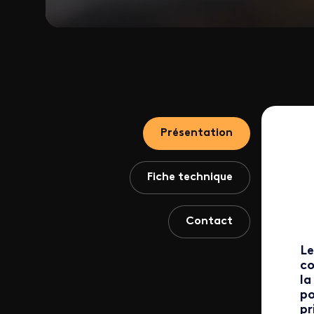
Présentation
Fiche technique
Contact
Le
co
la
po
pr