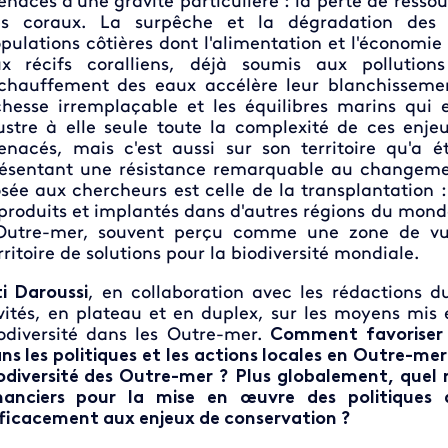
naces d'une gravité particulière : la perte de resso
s coraux. La surpêche et la dégradation des é
pulations côtières dont l'alimentation et l'économi
x récifs coralliens, déjà soumis aux pollution
chauffement des eaux accélère leur blanchissem
chesse irremplaçable et les équilibres marins qui
lustre à elle seule toute la complexité de ces enjeu
nacés, mais c'est aussi sur son territoire qu'a 
ésentant une résistance remarquable au changeme
sée aux chercheurs est celle de la transplantation :
produits et implantés dans d'autres régions du monde
Outre-mer, souvent perçu comme une zone de vuln
rritoire de solutions pour la biodiversité mondiale.
ti Daroussi
, en collaboration avec les rédactions 
vités, en plateau et en duplex, sur les moyens mis
odiversité dans les Outre-mer.
Comment favoriser l
ns les politiques et les actions locales en Outre-me
odiversité des Outre-mer ? Plus globalement, que
nanciers pour la mise en œuvre
des politiques 
ficacement aux enjeux de conservation ?