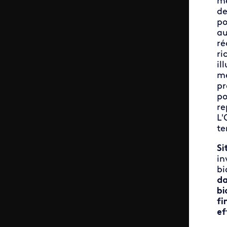
me
de
po
au
ré
ri
il
me
pr
po
re
L'
te
Si
in
bi
da
bi
fi
ef