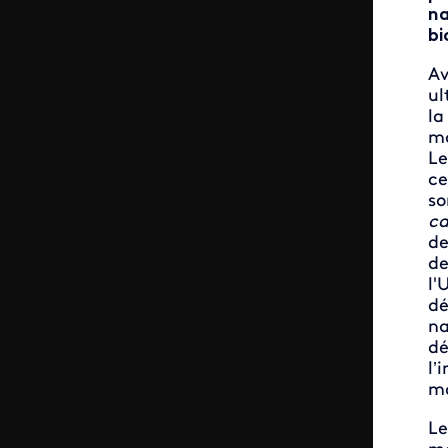
na
bi
Av
ul
la
ma
Le
ce
so
ca
de
de
l'
dé
na
dé
l’
ma
Le