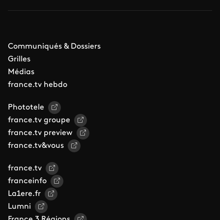
Communiqués & Dossiers
Grilles
Médias
france.tv hebdo
Phototele
france.tv groupe
france.tv preview
france.tv&vous
france.tv
franceinfo
La1ere.fr
Lumni
France 3 Régions