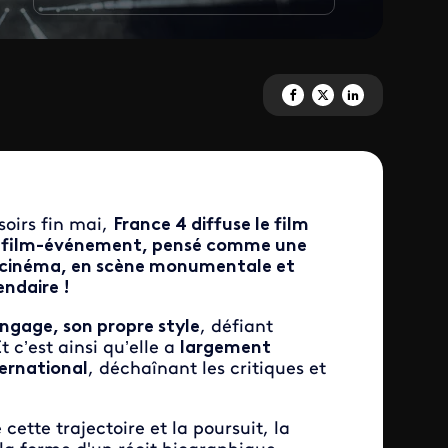
Partagez 'Aya Nakamura au Sta
Partagez 'Aya Nakamura a
Partagez 'Aya Nakam
oirs fin mai,
France 4 diffuse le film
 Un film-événement, pensé comme une
e cinéma, en scène monumentale et
ndaire !
angage, son propre style
, défiant
t c’est ainsi qu’elle a
largement
ternational
, déchaînant les critiques et
cette trajectoire et la poursuit, la