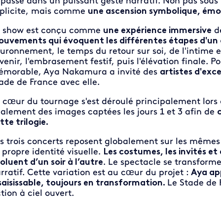
passe dans un puissant geste narratif. Non pas sous 
plicite, mais comme
une ascension symbolique, émoti
 show est conçu comme
une expérience immersive
de
uvements qui évoquent les différentes étapes d'un
uronnement, le temps du retour sur soi, de l'intime et
avenir, l'embrasement festif, puis l'élévation finale. 
morable, Aya Nakamura a invité des
artistes d'exc
ade de France avec elle.
 cœur du tournage s'est déroulé principalement lors 
alement des images captées les jours 1 et 3 afin de
c
tte trilogie.
s trois concerts reposent globalement sur les même
 propre identité visuelle.
Les costumes, les invités e
oluent d’un soir à l’autre
. Le spectacle se transfor
rratif. Cette variation est au cœur du projet :
Aya ap
saisissable, toujours en transformation.
Le Stade de 
ction à ciel ouvert.