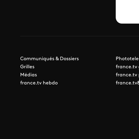
Communiqués & Dossiers
Phototele
Grilles
france.tv
Médias
france.tv
france.tv hebdo
france.tv