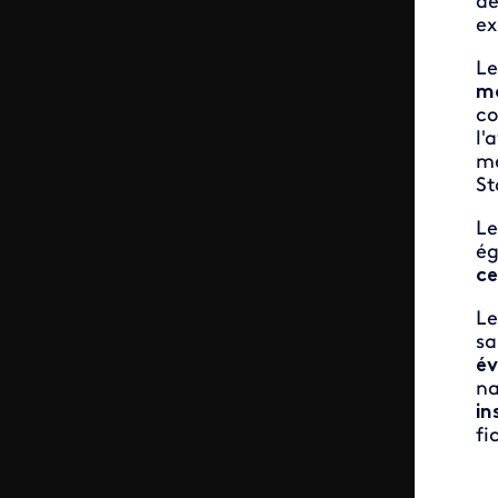
dé
ex
Le
mo
co
l'
mé
St
Le
ég
ce
Le
sa
év
na
in
fi