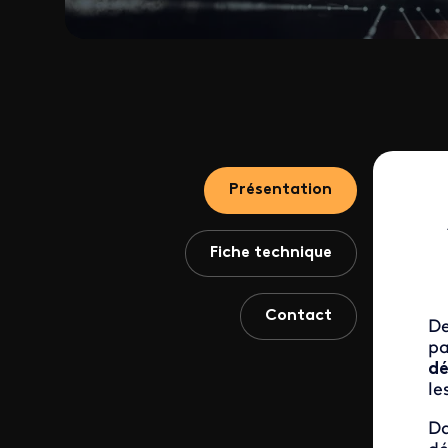
Présentation
Fiche technique
Contact
De
pa
dé
le
Da