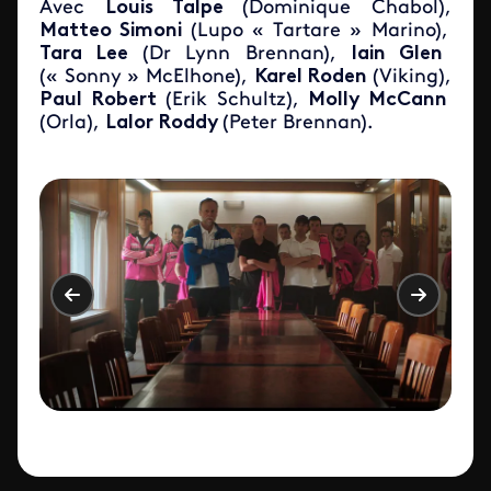
Avec
Louis Talpe
(Dominique Chabol),
Matteo Simoni
(Lupo « Tartare » Marino),
Tara Lee
(Dr Lynn Brennan),
Iain Glen
(« Sonny » McElhone),
Karel Roden
(Viking),
Paul Robert
(Erik Schultz),
Molly McCann
(Orla),
Lalor Roddy
(Peter Brennan).