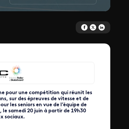
Partagez 'Coupe de France de ro
Partagez 'Coupe de France 
Partagez 'Coupe de F
he pour une compétition qui réunit les
ns, sur des épreuves de vitesse et de
ur les seniors en vue de l’équipe de
 le samedi 20 juin à partir de 19h30
ux sociaux.