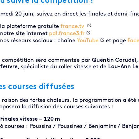
ù suivre la compétition ?
medi 20 juin, suivez en direct les finales et demi-fina
la plateforme gratuite
france.tv
notre site internet
pdl.france3.fr
nos réseaux sociaux : chaîne
YouTube
et page
Fac
 compétition sera commentée par
Quentin Carudel
feuvre,
spécialiste du roller vitesse et de
Lou-Ann Le
es courses diffusées
:
 raison des fortes chaleurs, la programmation a été aj
oposera la diffusion des courses suivantes :
Finales vitesse – 120 m
6 courses : Poussins / Poussines / Benjamins / Benja