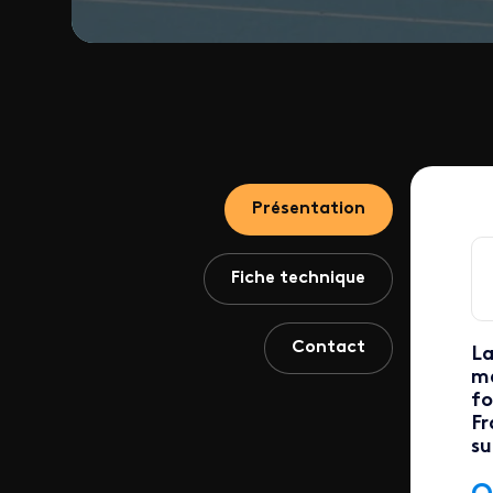
Présentation
Fiche technique
Contact
La
me
fo
Fr
su