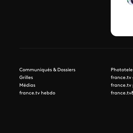
Communiqués & Dossiers
Phototele
Grilles
france.tv
Médias
france.tv
france.tv hebdo
france.tv