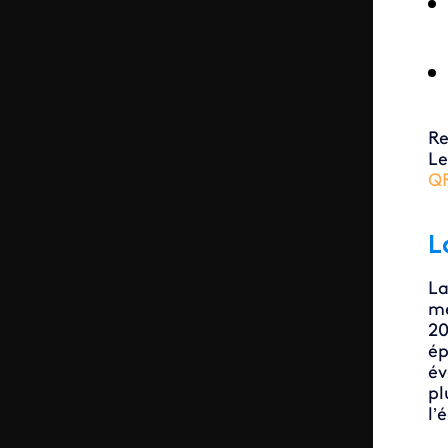
Re
Le
QR
L
La
mè
20
ép
év
pl
l’