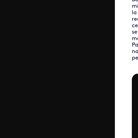
mi
la
re
ce
se
mê
Pa
na
pe