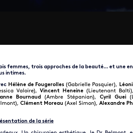
ois femmes, trois approches de la beauté... et une e
us intimes.
vec
Hélène de Fougerolles
(Gabrielle Pasquier),
Léon
essica Valoire),
Vincent Heneine
(Lieutenant Balti
eanne Bournaud
(Ambre Stépanian),
Cyril Guei
(
lmont),
Clément Moreau
(Axel Simon),
Alexandre Phi
ésentation de la série
rdeaux. Un chirurgien esthétique, le Dr Belmont, 