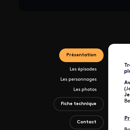
Présentation
Tr
Les épisodes
pl
Les personnages
A
(J
Les photos
J
Be
Fiche technique
Pr
Contact
Bo