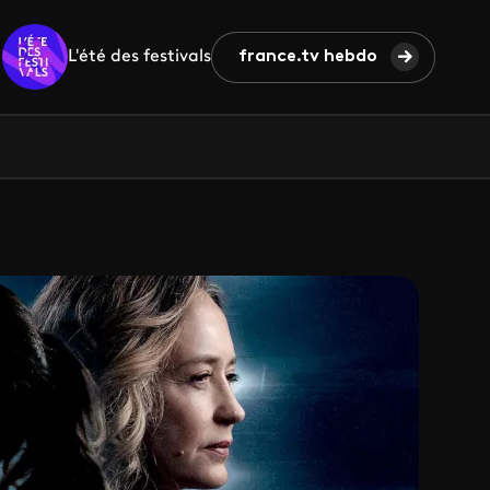
L'été des festivals
france.tv hebdo