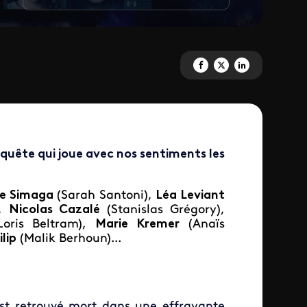
Partagez 'Apparences' sur Fac
Partagez 'Apparences' sur
Partagez 'Apparence
nquête qui joue avec nos sentiments les
ie Simaga
(Sarah Santoni),
Léa Leviant
),
Nicolas Cazalé
(Stanislas Grégory),
Loris Beltram),
Marie Kremer
(Anaïs
lip
(Malik Berhoun)...
est retrouvé mort dans une effrayante