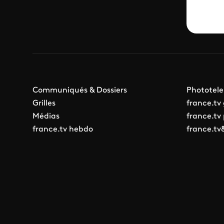
Communiqués & Dossiers
Phototele
Grilles
france.tv
Médias
france.tv
france.tv hebdo
france.tv