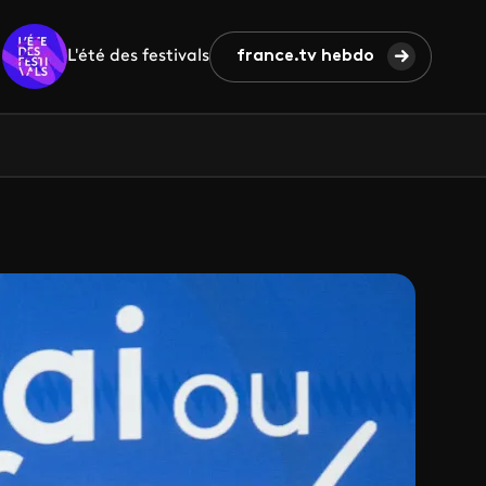
L'été des festivals
france.tv hebdo