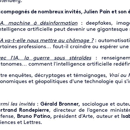
tenberg.
compagnés de nombreux invités, Julien Pain et son 
IA, machine à désinformation
: deepfakes, image
intelligence artificielle peut devenir une gigantesqu
IA va-t-elle nous mettre au chômage ?
: automatisati
rtaines professions… faut-il craindre ou espérer une 
ec l’IA, la guerre sous stéroïdes
: renseigneme
tonomes… comment l’intelligence artificielle redéfini
tre enquêtes, décryptages et témoignages,
Vrai ou 
onomiques et géopolitiques d'une technologie qui s'
rmi les invités
:
Gérald Bronner,
sociologue et auteu
rtrand Rondepierre
, directeur de l'agence ministéri
fense,
Bruno Patino,
président d'Arte, auteur et
Isa
iences et Lettres.