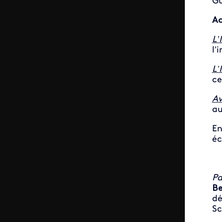
Gu
Ac
L’
l’
L’
ce
Av
au
En
éc
Pa
Be
dé
Sc