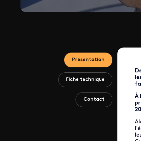
Présentation
De
le
Fiche technique
fa
À 
Contact
pr
20
Al
l’
le