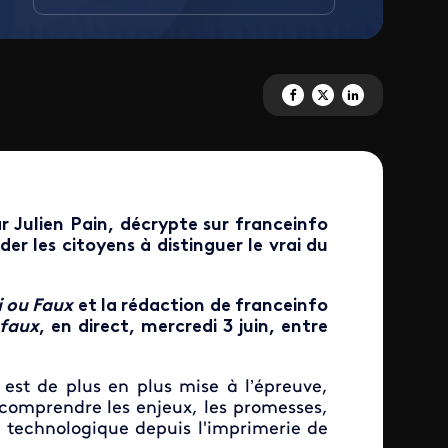
Partagez '« Vrai ou faux » : la 
Partagez '« Vrai ou faux » 
Partagez '« Vrai ou f
r Julien Pain, décrypte sur franceinfo
der les citoyens à distinguer le vrai du
i ou Faux
et la rédaction de franceinfo
 faux
, en direct, mercredi 3 juin, entre
 est de plus en plus mise à l’épreuve,
 comprendre les enjeux,
les promesses,
n technologique depuis l'imprimerie de