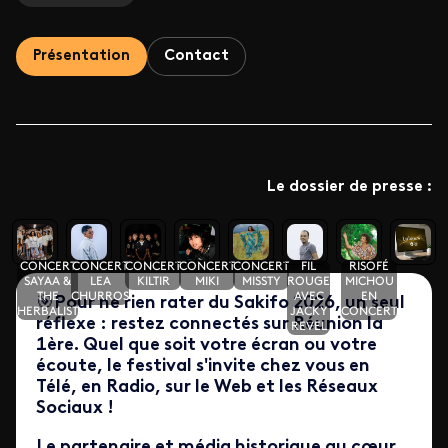
Présentation
Contact
Le dossier de presse :
CONCERT
CONCERT
CONCERT
CONCERT
CONCERT
FIL
RISOFÉ
SAYAA &
LEA
KILTIR
MIKI
MISSTY
ROUGE
MICHOU
THE
CHURROS
AVEC
EN
🎯
Pour ne rien rater du Sakifo 2026, un seul
HERBALIST
JACKY
CONCERT
réflexe : restez connectés sur Réunion la
REVEL
1ère. Quel que soit votre écran ou votre
écoute, le festival s'invite chez vous en
Télé, en Radio, sur le Web et les Réseaux
Sociaux !
Le partenaire et média historique au cœur