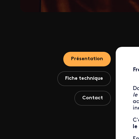
Présentation
Fr
Fiche technique
Da
le
Contact
ac
in
C’
le
En