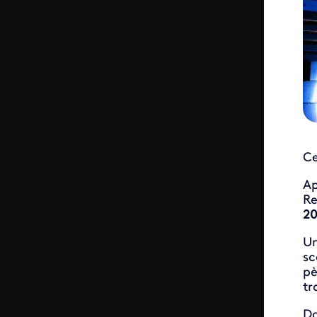
Ce
Ap
Re
20
Un
sc
pè
tr
Da