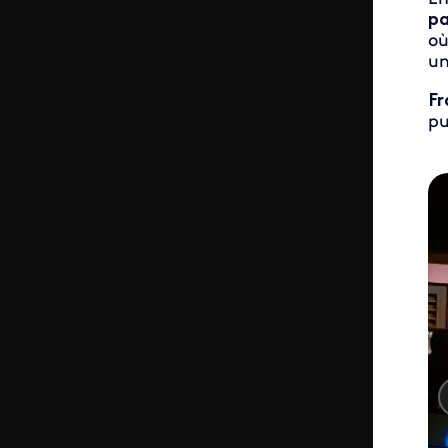
pa
où
un
Fr
pu