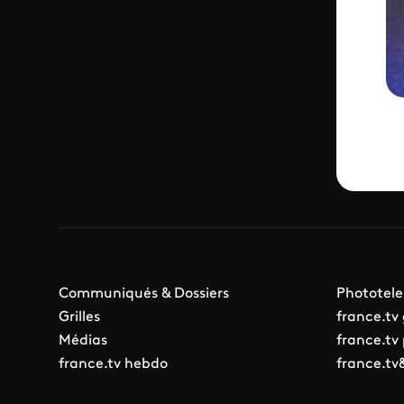
Communiqués & Dossiers
Phototele
Grilles
france.tv
Médias
france.tv
france.tv hebdo
france.tv