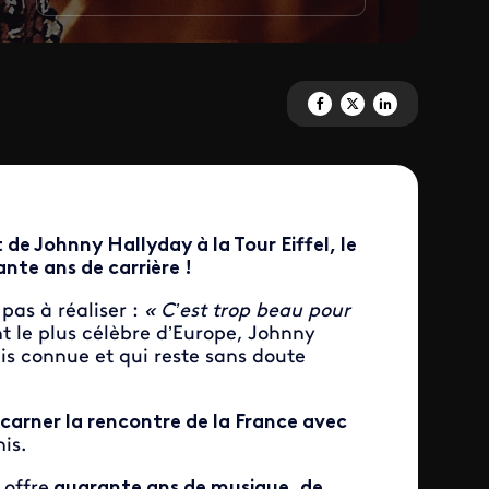
Partagez 'Johnny à la Tour Eiff
Partagez 'Johnny à la Tour 
Partagez 'Johnny à la
de Johnny Hallyday à la Tour Eiffel, le
ante ans de carrière !
pas à réaliser :
« C’est trop beau pour
le plus célèbre d’Europe, Johnny
is connue et qui reste sans doute
ncarner la rencontre de la France avec
his.
 offre
quarante ans de musique, de