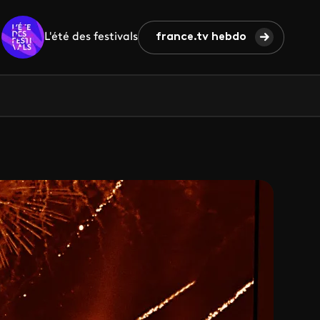
L'été des festivals
france.tv hebdo