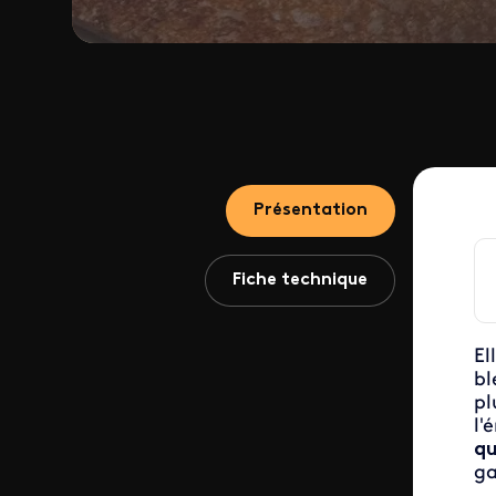
Présentation
Fiche technique
El
bl
pl
l'
qu
ga