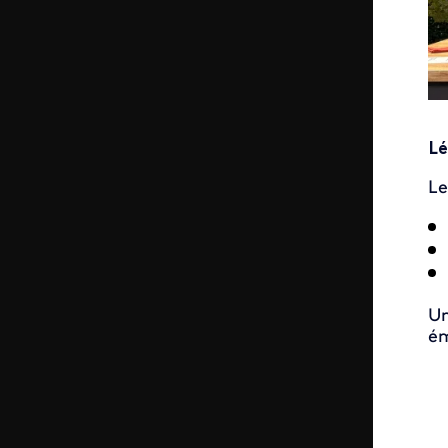
Lé
Le
Un
ém