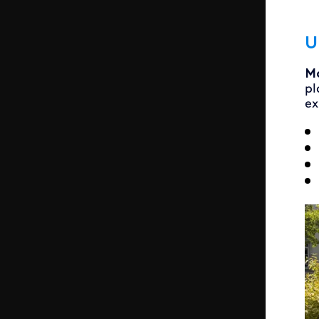
U
Mo
pl
ex
Im