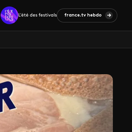
L'été des festivals
france.tv hebdo