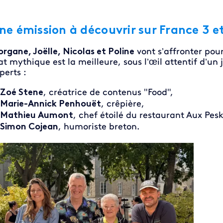
ne émission à découvrir sur France 3 e
rgane, Joëlle, Nicolas et Poline
vont s’affronter pour
at mythique est la meilleure, sous l’œil attentif d’u
perts :
Zoé Stene
, créatrice de contenus "Food",
Marie-Annick Penhouët
, crêpière,
Mathieu Aumont
, chef étoilé du restaurant Aux Pes
Simon Cojean
, humoriste breton.
age