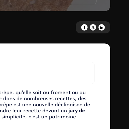
Partagez 'Le meilleur de la crê
Partagez 'Le meilleur de l
Partagez 'Le meilleu
 crêpe, qu'elle soit au froment ou au
ine dans de nombreuses recettes, des
crêpe est une nouvelle déclinaison de
fendre leur recette devant un
jury de
 simplicité, c’est un patrimoine