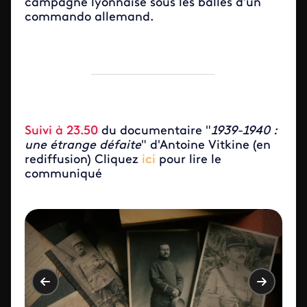
campagne lyonnaise sous les balles d’un
commando allemand.
Suivi à 23.50
du documentaire "
1939-1940 :
une étrange défaite
" d'Antoine Vitkine (en
rediffusion) Cliquez
ici
pour lire le
communiqué