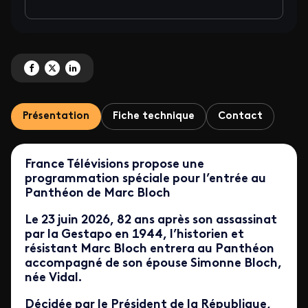
Partagez 'Marc Bloch, au nom de la France' sur Facebook
Partagez 'Marc Bloch, au nom de la France' sur X
Partagez 'Marc Bloch, au nom de la France' sur LinkedIn
Présentation
Fiche technique
Contact
France Télévisions propose une
programmation spéciale pour l’entrée au
Panthéon de Marc Bloch
Le 23 juin 2026, 82 ans après son assassinat
par la Gestapo en 1944, l’historien et
résistant Marc Bloch entrera au Panthéon
accompagné de son épouse Simonne Bloch,
née Vidal.
Décidée par le Président de la République,