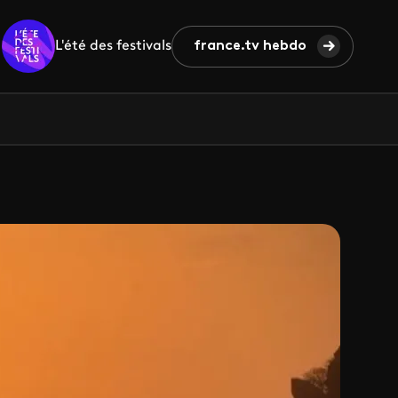
L'été des festivals
france.tv hebdo