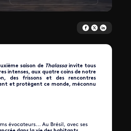
Partagez 'Brésil, au rythme de 
Partagez 'Brésil, au rythm
Partagez 'Brésil, au
euxième saison de
Thalassa
invite tous
es intenses, aux quatre coins de notre
on, des frissons et des rencontres
aiment et protègent ce monde, méconnu
ms évocateurs… Au Brésil, avec ses
ncrée dans la vie des habitants
.