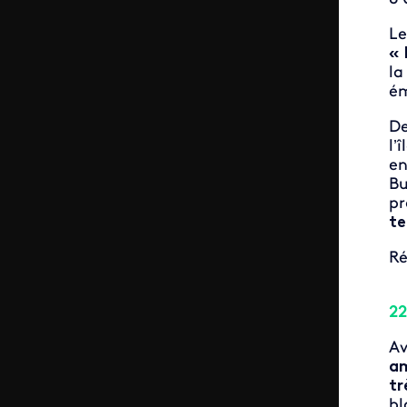
Le
« 
la
ém
De
l’
en
Bu
pr
te
Ré
22
Av
am
tr
bl