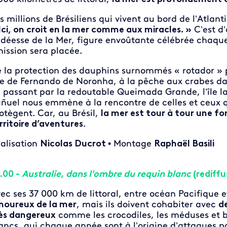
s millions de Brésiliens qui vivent au bord de l’Atlan
Ici, on croit en la mer comme aux miracles. »
C’est d’
 déesse de la Mer, figure envoûtante célébrée chaque 
ission sera placée.
 la protection des dauphins surnommés « rotador » po
île de Fernando de Noronha, à la pêche aux crabes d
 passant par la redoutable Queimada Grande, l’île 
ñuel nous emmène à la rencontre de celles et ceux qu
otègent. Car, au Brésil,
la mer est tour à tour une fo
rritoire d’aventures
.
alisation
Nicolas Ducrot
• Montage
Raphaël Basili
.00 -
Australie, dans l'ombre du requin blanc
(rediffu
ec ses 37 000 km de littoral, entre océan Pacifique e
oureux de la mer
, mais ils doivent cohabiter avec
d
ès dangereux
comme les crocodiles, les méduses et b
ancs, qui chaque année sont à l’origine d’attaques pa