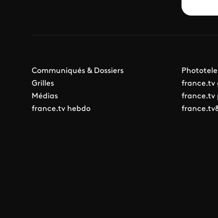
Communiqués & Dossiers
Phototele
Grilles
france.tv
Médias
france.tv
france.tv hebdo
france.tv