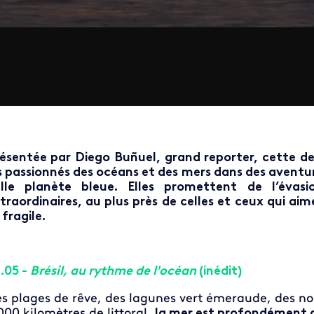
ésentée par Diego Buñuel, grand reporter, cette d
s passionnés des océans et des mers dans des aventur
lle planète bleue. Elles promettent de l’évasi
traordinaires, au plus près de celles et ceux qui 
 fragile.
.05 -
Brésil, au rythme de l'océan
(inédit)
s plages de rêve, des lagunes vert émeraude, des no
000 kilomètres de littoral,
la mer est profondément a