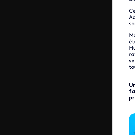
Ce
Ad
sa
Ma
ét
Hu
ra
se
to
Un
fa
pr