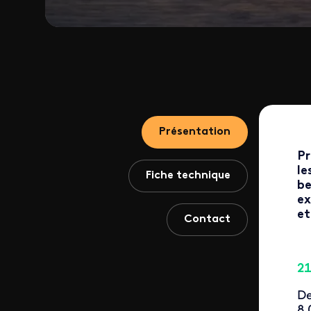
Présentation
Pr
le
Fiche technique
be
ex
et
Contact
21
De
8 