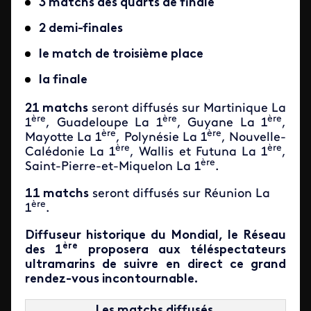
3 matchs des quarts de finale
2 demi-finales
le match de troisième place
la finale
21 matchs
seront diffusés sur Martinique La
ère
ère
ère
1
, Guadeloupe La 1
, Guyane La 1
,
ère
ère
Mayotte La 1
, Polynésie La 1
, Nouvelle-
ère
ère
Calédonie La 1
, Wallis et Futuna La 1
,
ère
Saint-Pierre-et-Miquelon La 1
.
11 matchs
seront diffusés sur Réunion La
ère
1
.
Diffuseur historique du Mondial, le Réseau
ère
des 1
proposera aux téléspectateurs
ultramarins de suivre en direct ce grand
rendez-vous incontournable.
Les matchs diffusés