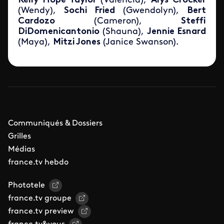
Kelly Hope Taylor
(Valencia),
Alys Crocker
(Wendy),
Sochi Fried
(Gwendolyn),
Bert
Cardozo
(Cameron),
Steffi
DiDomenicantonio
(Shauna),
Jennie Esnard
(Maya),
Mitzi Jones
(Janice Swanson).
Communiqués & Dossiers
Grilles
Médias
france.tv hebdo
Phototele
france.tv groupe
france.tv preview