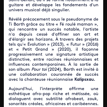
Saint-Benoît, où il se forme notamment à la
guitare et développe les fondements d’un
univers musical déjà singulier.
Révélé précocement sous le pseudonyme de
Ti Barth grâce au titre « Fé roulé maman »,
qui rencontre un succès notable, l’artiste
n’a depuis cessé d’affiner son art et
d’élargir ses horizons. À travers des projets
tels qu’« Évolution » (2013), « Futur » (2016)
et « Petit Grand » (2020), il façonne
progressivement une signature artistique
distinctive, entre racines réunionnaises et
influences contemporaines.
À
la sortie de
son album
Pour toi
(2024), Barth est invité à
une collaboration couronnée de succès
avec la chanteuse réunionnaise
Kalipsxau.
Aujourd’hui, l'interprète affirme une
esthétique afro-pop riche et métissée, où
dialoguent avec subtilité afrobeat, zouk,
sonorités créoles, africaines et caribéennes.