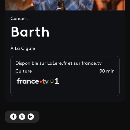
Concert
Barth
À La Cigale
Disponible sur La1ere.fr et sur france.tv
Culture
90 min
Partagez 'Barth' sur Facebook
Partagez 'Barth' sur X
Partagez 'Barth' sur LinkedIn