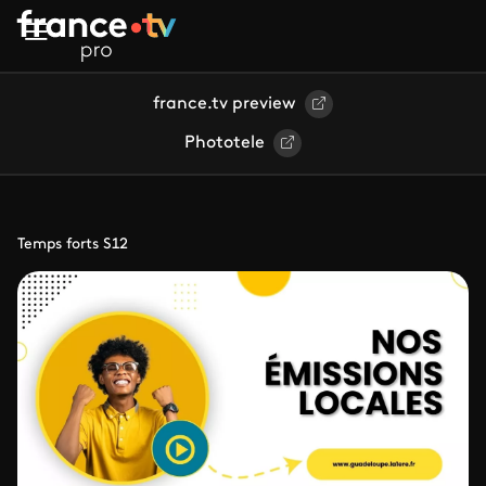
Aller au contenu principal
france.tv preview
Phototele
Temps forts S12