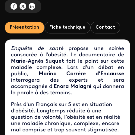
Partagez 'On ne choisit pas d'être gros' sur Facebook
Partagez 'On ne choisit pas d'être gros' sur X
Partagez 'On ne choisit pas d'être gros' sur LinkedIn
Présentation
Fiche technique
Contact
Enquête de santé
propose une soirée
consacrée à l'obésité. Le documentaire de
Marie-Agnès Suquet
fait le point sur cette
maladie complexe. Lors d'un débat en
public,
Marina Carrère d’Encausse
interrogera des experts et sera
accompagnée d’
Enora Malagré
qui donnera
la parole à des témoins.
Près d’un Français sur 5 est en situation
d’obésité. Longtemps réduite à une
question de volonté, l’obésité est en réalité
une maladie chronique, complexe, encore
mal comprise et trop souvent stigmatisée.