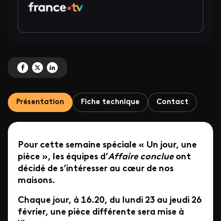
Partagez ' Affaire conclue <br>Spéciale « Un jour, une pièce »' sur Facebook
Partagez ' Affaire conclue <br>Spéciale « Un jour, une pièce »' sur X
Partagez ' Affaire conclue <br>Spéciale « Un jour, une pièce »' su
Présentation
Fiche technique
Contact
Pour cette semaine spéciale « Un jour, une
pièce », les équipes d’
Affaire conclue
ont
décidé de s’intéresser au cœur de nos
maisons.
Chaque jour, à 16.20, du lundi 23 au jeudi 26
février, une pièce différente sera mise à