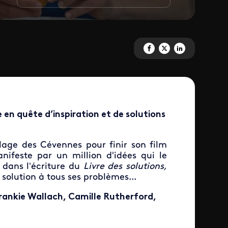
Partagez 'Le Livre des solution
Partagez 'Le Livre des solu
Partagez 'Le Livre de
 en quête d’inspiration et de solutions
llage des Cévennes pour finir son film
nifeste par un million d'idées qui le
dans l’écriture du
Livre des solutions,
 solution à tous ses problèmes...
Frankie Wallach, Camille Rutherford,