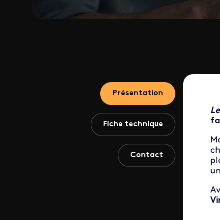
Présentation
Le
fa
Fiche technique
Ma
ch
Contact
pl
un
A
Vi