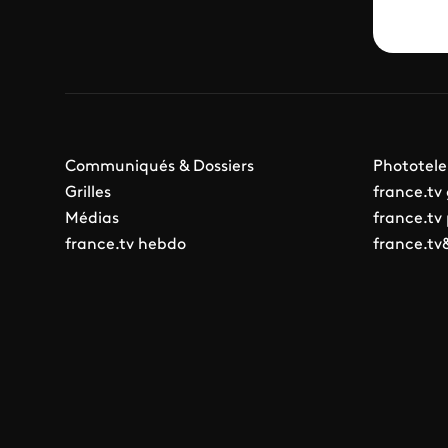
Communiqués & Dossiers
Phototele
Grilles
france.tv
Médias
france.tv
france.tv hebdo
france.tv