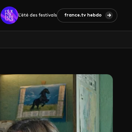
L'été des festivals
france.tv hebdo