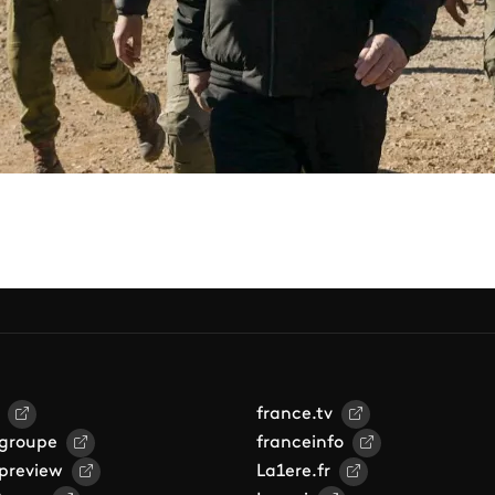
france.tv
 groupe
franceinfo
 preview
La1ere.fr