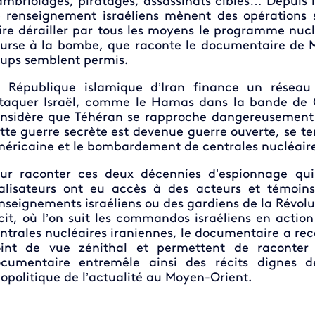
mbriolages, piratages, assassinats ciblés… Depuis l
 renseignement israéliens mènent des opérations s
ire dérailler par tous les moyens le programme nucl
urse à la bombe, que raconte le documentaire de Mi
ups semblent permis.
 République islamique d’Iran finance un réseau 
taquer Israël, comme le Hamas dans la bande de G
nsidère que Téhéran se rapproche dangereusement du
tte guerre secrète est devenue guerre ouverte, se ter
éricaine et le bombardement de centrales nucléaire
ur raconter ces deux décennies d’espionnage qui
alisateurs ont eu accès à des acteurs et témoin
nseignements israéliens ou des gardiens de la Révolu
cit, où l’on suit les commandos israéliens en actio
ntrales nucléaires iraniennes, le documentaire a re
int de vue zénithal et permettent de raconter 
cumentaire entremêle ainsi des récits dignes d
opolitique de l’actualité au Moyen-Orient.