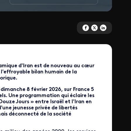
Partagez 'Iran, Israël et la bom
Partagez 'Iran, Israël et l
Partagez 'Iran, Israë
lamique d'Iran est de nouveau au cœur
 l'effroyable bilan humain de la
orique.
, dimanche 8 février 2026, sur France 5
ls. Une programmation qui éclaire les
Douze Jours » entre Israël et l'Iran en
'une jeunesse privée de libertés
ais déconnecté de la société