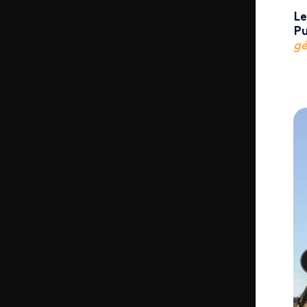
Le
Pu
gé