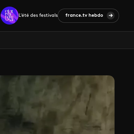
L'été des festivals
france.tv hebdo