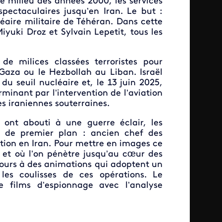
e milieu des années 2000, les services
pectaculaires jusqu’en Iran. Le but :
éaire militaire de Téhéran. Dans cette
yuki Droz et Sylvain Lepetit, tous les
de milices classées terroristes pour
aza ou le Hezbollah au Liban. Israël
 seuil nucléaire et, le 13 juin 2025,
minant par l’intervention de l’aviation
s iraniennes souterraines.
 ont abouti à une guerre éclair, les
s de premier plan : ancien chef des
tion en Iran. Pour mettre en images ce
n et où l’on pénètre jusqu’au cœur des
cours à des animations qui adoptent un
les coulisses de ces opérations. Le
e films d’espionnage avec l’analyse