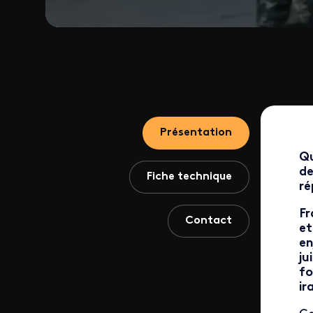
Présentation
Qu
de
Fiche technique
ré
Fr
Contact
et
en
ju
fo
ir