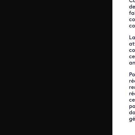
Ca
de
fa
co
co
La
at
co
ce
am
Po
ré
re
ré
ce
po
do
gé