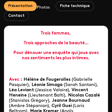
Présentation
Fiche technique
Photos
Contact
Trois femmes,
Trois approches de la beauté...
Pour dénouer une enquête qui joue avec
nos sentiments les plus intimes.
Avec
:
Hélène de Fougerolles
(Gabrielle
Pasquier),
Léonie Simaga
(Sarah Santoni),
Léa Leviant
(Jessica Valoire),
Vincent
Heneine
(Lieutenant Balti),
Nicolas Cazalé
(Stanislas Grégory),
Jeanne Bournaud
(Ambre Stépanian),
Cyril Guei
(Loris
Beltram),
Marie Kremer
(Anaïs