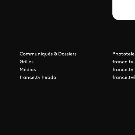
Communiqués & Dossiers
Phototele
Grilles
france.tv
Médias
france.tv
france.tv hebdo
france.tv