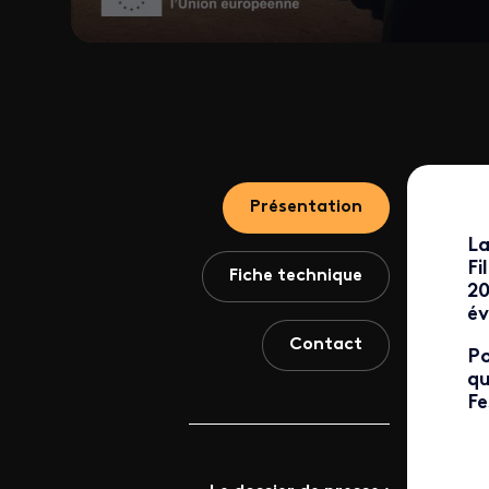
Présentation
La
Fi
Fiche technique
20
év
Contact
Po
qu
Fe