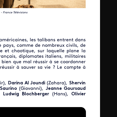
- France Télévisions
 américaines, les talibans entrent dans
 le pays, comme de nombreux civils, de
ée et chaotique, sur laquelle plane la
ançais, diplomates italiens, militaires
t bien que mal réussir à se coordonner
 réussir à sauver sa vie ? Le compte à
ir),
Darina Al Joundi
(Zahara),
Shervin
Saurino
(Giovanni),
Jeanne Goursaud
,
Ludwig Blochberger
(Hans),
Olivier