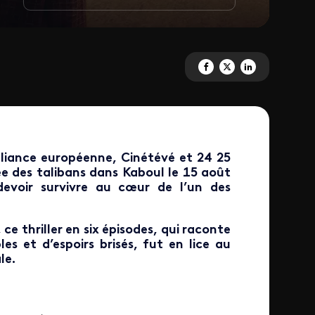
Partagez 'Kaboul' sur Facebook
Partagez 'Kaboul' sur X
Partagez 'Kaboul' su
Alliance européenne, Cinétévé et 24 25
ée des talibans dans Kaboul le 15 août
devoir survivre au cœur de l’un des
ce thriller en six épisodes, qui raconte
es et d’espoirs brisés, fut en lice au
le.