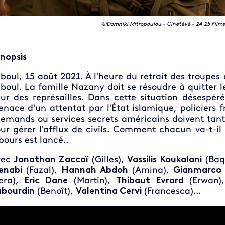
©Domniki Mitropoulou - Cinétévé - 24 25 Films 
nopsis
boul, 15 août 2021. À l'heure du retrait des troupes
boul. La famille Nazany doit se résoudre à quitter
ur des représailles. Dans cette situation désespér
nace d'un attentat par l'État islamique, policiers fr
lemands ou services secrets américains doivent tan
ur gérer l'afflux de civils. Comment chacun va-t-il
bours est lancé..
vec
Jonathan Zaccaï
(Gilles),
Vassilis Koukalani
(Baq
enabi
(Fazal),
Hannah Abdoh
(Amina),
Gianmarco 
era),
Eric Dane
(Martin),
Thibaut Evrard
(Erwan)
bourdin
(Benoît),
Valentina Cervi
(Francesca)...