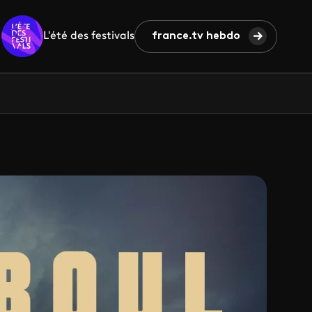
L'été des festivals
france.tv hebdo