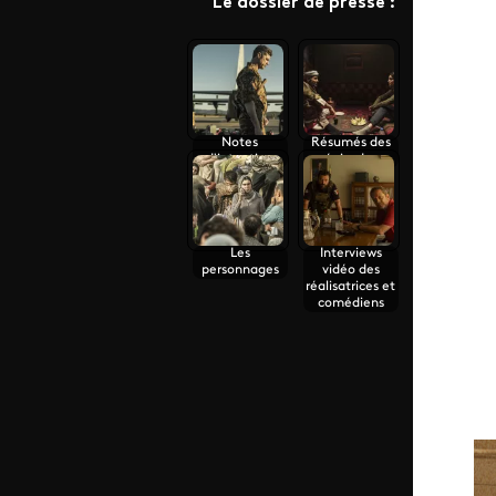
Le dossier de presse :
Notes
Résumés des
d'intention
épisodes
Les
Interviews
personnages
vidéo des
réalisatrices et
comédiens