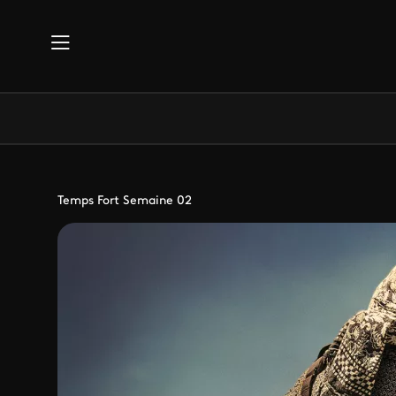
Aller au contenu principal
Temps Fort Semaine 02