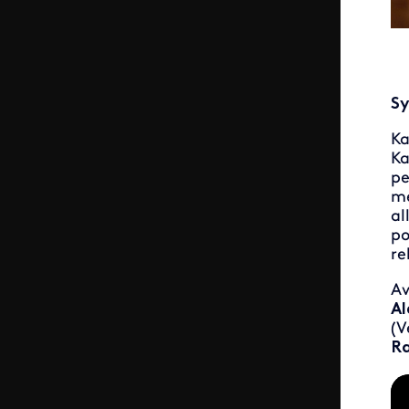
Sy
Ka
Ka
pe
me
al
po
re
A
Al
(V
Ra