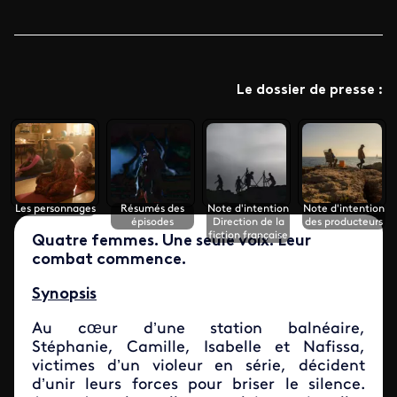
Le dossier de presse :
Les personnages
Résumés des
Note d'intention
Note d'intention
épisodes
Direction de la
des producteurs
fiction française
Quatre femmes. Une seule voix. Leur
combat commence.
Synopsis
Au cœur d’une station balnéaire,
Stéphanie, Camille, Isabelle et Nafissa,
victimes d’un violeur en série, décident
d’unir leurs forces pour briser le silence.