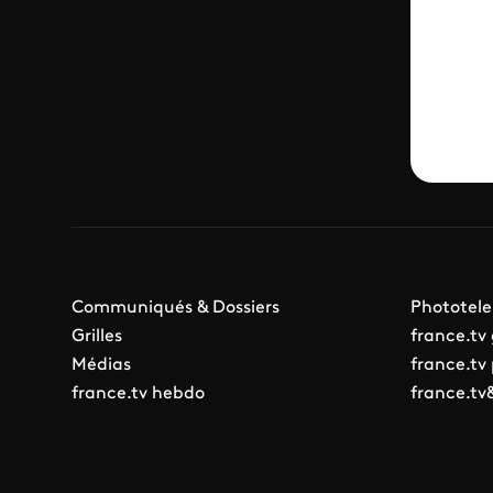
Communiqués & Dossiers
Phototele
Grilles
france.tv
Médias
france.tv
france.tv hebdo
france.tv