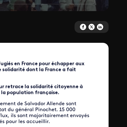
Partagez 'La France Quilapayun
Partagez 'La France Quila
Partagez 'La France 
éfugiés en France pour échapper aux
 solidarité dont la France a fait
r retrace la solidarité citoyenne à
 la population française.
nement de Salvador Allende sont
État du général Pinochet. 15 000
flux, ils sont majoritairement envoyés
s pour les accueillir.