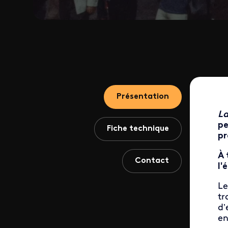
Présentation
La
pe
Fiche technique
pr
À 
Contact
l'
Le
tr
d’
en