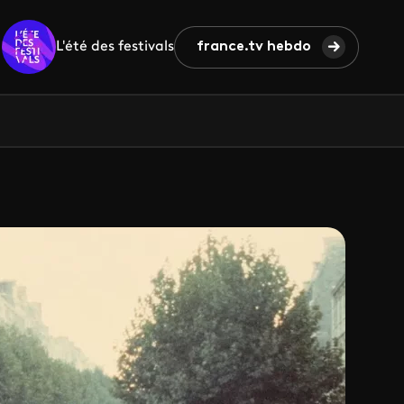
L'été des festivals
france.tv hebdo