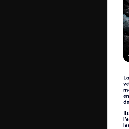
La
vê
ma
en
de
Il
l’
le