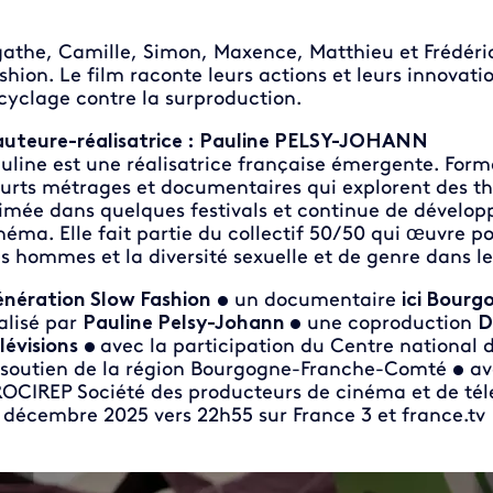
athe, Camille, Simon, Maxence, Matthieu et Frédéri
shion. Le film raconte leurs actions et leurs innovatio
cyclage contre la surproduction.
auteure-réalisatrice : Pauline PELSY-JOHANN
uline est une réalisatrice française émergente. Formé
urts métrages et documentaires qui explorent des thè
imée dans quelques festivals et continue de développe
néma. Elle fait partie du collectif 50/50 qui œuvre p
s hommes et la diversité sexuelle et de genre dans le
nération Slow Fashion
•
un documentaire
ici Bour
alisé par
Pauline Pelsy-Johann •
une coproduction
D
lévisions
•
avec la participation du Centre national
 soutien de la région Bourgogne-Franche-Comté
•
ave
OCIREP Société des producteurs de cinéma et de tél
 décembre 2025 vers 22h55 sur France 3 et france.tv