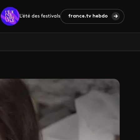
L'été des festivals
france.tv hebdo