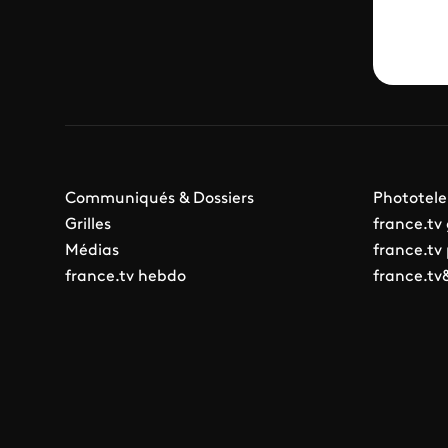
Communiqués & Dossiers
Phototele
Grilles
france.tv
Médias
france.tv
france.tv hebdo
france.tv