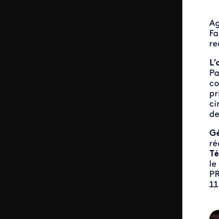
Ag
Fa
re
L’
Pa
co
pr
ci
de
Gé
ré
Té
le
PR
11