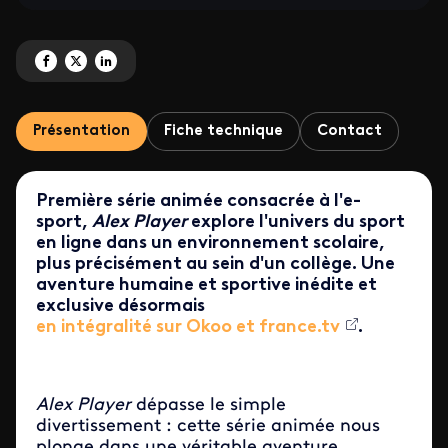
Partagez 'Alex Player, première série sur l'e-sport' sur Facebook
Partagez 'Alex Player, première série sur l'e-sport' sur X
Partagez 'Alex Player, première série sur l'e-sport' sur LinkedIn
Présentation
Fiche technique
Contact
Première série animée consacrée à l'e-
sport,
Alex Player
explore l'univers du sport
en ligne dans un
environnement scolaire,
plus précisément au sein d'un collège. Une
aventure humaine et sportive inédite et
exclusive désormais
en intégralité sur Okoo et france.tv
.
Alex Player
dépasse le simple
divertissement : cette série animée nous
plonge dans une véritable aventure