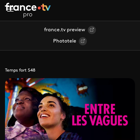
Aller au contenu principal
france.tv preview
Phototele
Temps fort S48