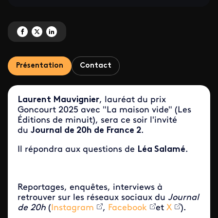
Partagez 'Laurent Mauvignier <br> Invité du Journal de 20h' sur Facebook
Partagez 'Laurent Mauvignier <br> Invité du Journal de 20h' sur X
Partagez 'Laurent Mauvignier <br> Invité du Journal de 20h' sur 
Présentation
Contact
Laurent Mauvignier
, lauréat du prix
Goncourt 2025 avec "La maison vide" (Les
Éditions de minuit), sera ce soir l'invité
du
Journal de 20h de France 2
.
Il répondra aux questions de
Léa Salamé
.
Reportages, enquêtes, interviews à
retrouver sur les réseaux sociaux du
Journal
de 20h
(
Instagram
,
Facebook
et
X
).